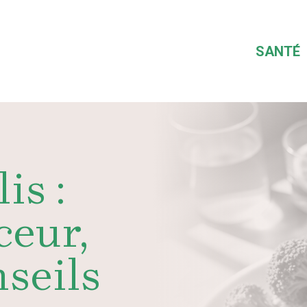
SANTÉ
is :
ceur,
nseils