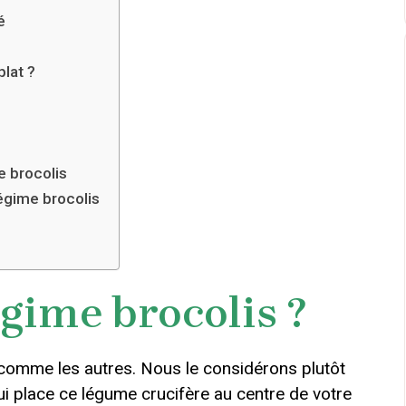
é
plat ?
e brocolis
régime brocolis
égime brocolis ?
f comme les autres. Nous le considérons plutôt
ui place ce légume crucifère au centre de votre