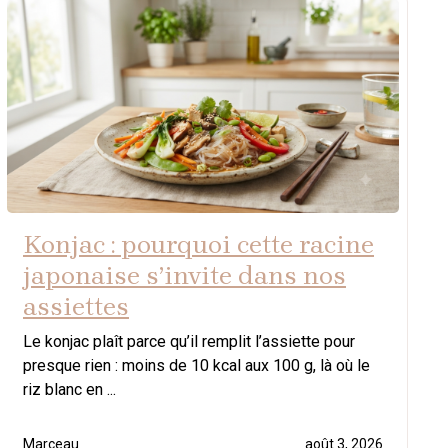
Konjac : pourquoi cette racine
japonaise s’invite dans nos
assiettes
Le konjac plaît parce qu’il remplit l’assiette pour
presque rien : moins de 10 kcal aux 100 g, là où le
riz blanc en ...
Marceau
août 3, 2026