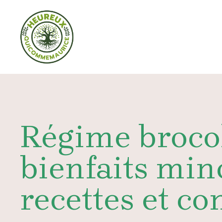
Aller
au
contenu
Régime brocol
bienfaits min
recettes et co