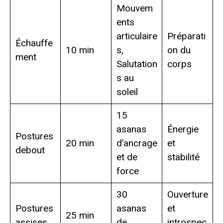
Mouvem
ents
articulaire
Préparati
Échauffe
10 min
s,
on du
ment
Salutation
corps
s au
soleil
15
asanas
Énergie
Postures
20 min
d’ancrage
et
debout
et de
stabilité
force
30
Ouverture
Postures
asanas
et
25 min
assises
de
introspec