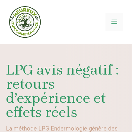
Aller
au
contenu
MEN
LPG avis négatif :
retours
d’expérience et
effets réels
La méthode LPG Endermologie génère des