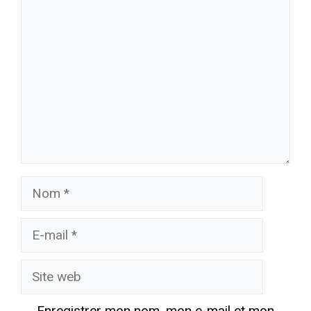
Commentaire
Nom
E-
mail
Site
web
Enregistrer mon nom, mon e-mail et mon