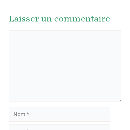
Laisser un commentaire
Commentaire
Nom
E-