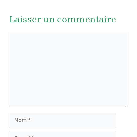
Laisser un commentaire
Commentaire
Nom
E-