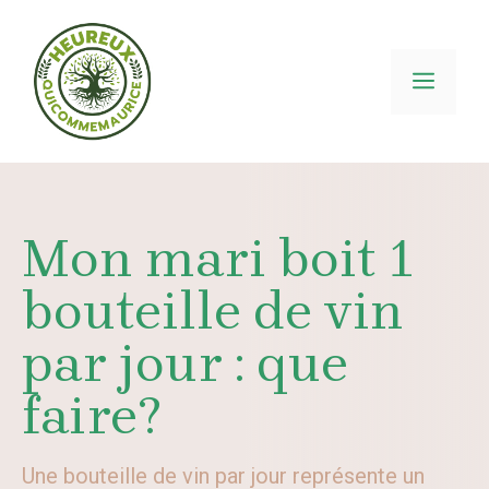
Aller
au
contenu
MEN
Mon mari boit 1
bouteille de vin
par jour : que
faire?
Une bouteille de vin par jour représente un