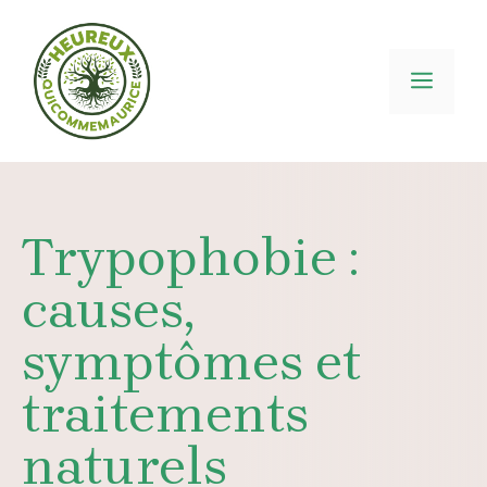
Aller
au
contenu
MEN
Trypophobie :
causes,
symptômes et
traitements
naturels