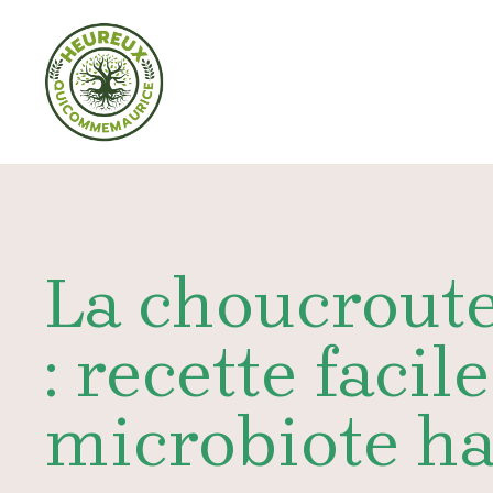
Aller
au
contenu
La choucroute
: recette facil
microbiote ha