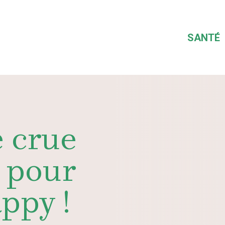
SANTÉ
 crue
e pour
ppy !