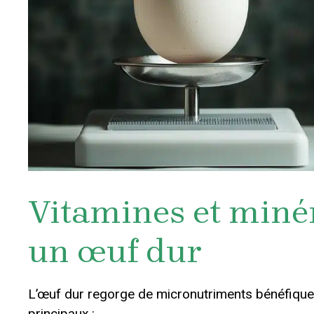
Vitamines et miné
un œuf dur
L’œuf dur regorge de micronutriments bénéfique
principaux :